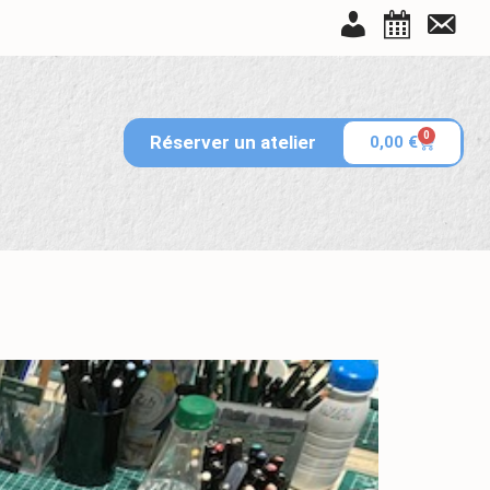
Tableau de bord
Réservations
Contact
0
Réserver un atelier
0,00
€