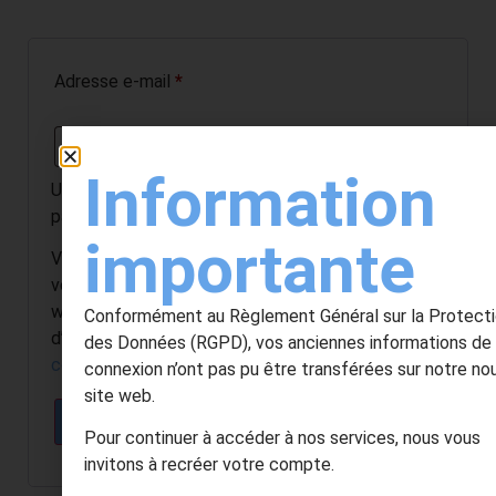
Adresse e-mail
*
Information
Un lien permettant de définir un nouveau mot de
passe sera envoyé à votre adresse e-mail.
importante
Vos données personnelles seront utilisées pour
vous accompagner au cours de votre visite du site
web, gérer l’accès à votre compte, et pour
Conformément au Règlement Général sur la Protect
d’autres raisons décrites dans notre
politique de
des Données (RGPD), vos anciennes informations de
confidentialité
.
connexion n’ont pas pu être transférées sur notre n
site web.
S’inscrire
Pour continuer à accéder à nos services, nous vous
invitons à recréer votre compte.