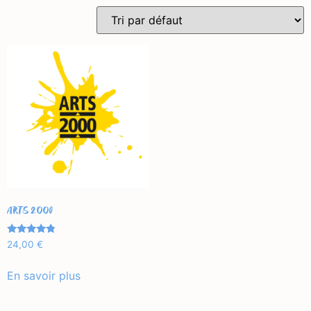
ARTS 2000
Note
24,00
€
4.56
sur 5
En savoir plus