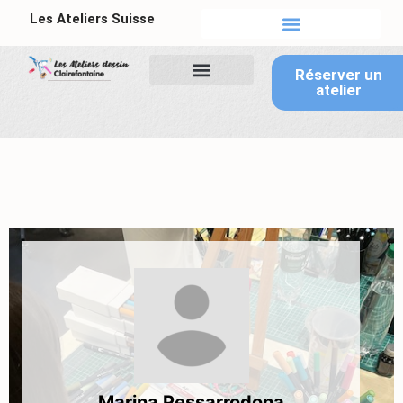
Les Ateliers Suisse
Tableau de bord
Réserver un
atelier
Marina Pessarrodona