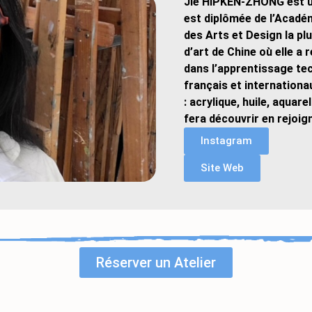
Jie HIPKEN-ZHONG est une
est diplômée de l’Académ
des Arts et Design la p
d’art de Chine où elle a
dans l’apprentissage tec
français et internationa
: acrylique, huile, aquare
fera découvrir en rejoign
Instagram
Site Web
Réserver un Atelier